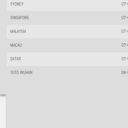
SYDNEY
07-
SINGAPORE
07-
MALAYSIA
07-
MACAU
07-
QATAR
07-
TOTO WUHAN
08-