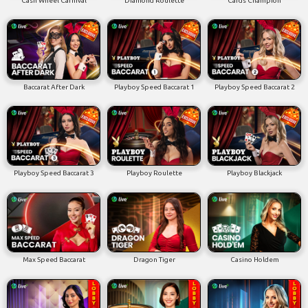
Cash Wheel Carnival
Diamond Roulette
Cards Champion
Baccarat After Dark
Playboy Speed Baccarat 1
Playboy Speed Baccarat 2
Playboy Speed Baccarat 3
Playboy Roulette
Playboy Blackjack
Max Speed Baccarat
Dragon Tiger
Casino Holdem