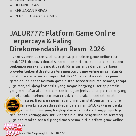
HUBUNGI KAMI
KEBIJAKAN PRIVASI
PERSETUJUAN COOKIES
JALUR777: Platform Game Online
Terpercaya & Paling
Direkomendasikan Resmi 2026
JALUR777 merupakan salah satu pusat permainan game online resmi
sejak 2021, di zaman digital sekarang , industri game online mengalami
perkembangan yang sangat pesat. Kerja samanya dengan berbagai
provider terkenal di seluruh Asia membuat game online ini semakin di
minati oleh para pemain sejati. JALUR777 memastikan seluruh pemain
game online dapat bermain game bukan sekedar hiburan semata, tetapi
juga menjadi ajang kompetisi yang sangat bergengsi, setiap pemain
yang mendaftar akan menemukan beragam jenis pilihan permainan yang
merekai sukai, sehingga pemain mudah merasakan manfaat minat
masing masing. Bagi para pemain yang mencari platform game online
yang menawarkan lebih dari sekedar permainan, JALUR777 memberikan
pengalaman bermain yang lengkap dan memuaskan. Tunggu apa lagi
dan jangan ketinggalan untuk bermain di sini, bergabunglah sekarang
juga dan rasakan sensasi pengalaman bermain di platform game online
JALUR777
© 2015 - 2026 Copyright JALUR777.