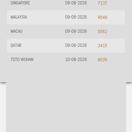
SINGAPORE
09-08-2026
7137
MALAYSIA
09-08-2026
8548
MACAU
09-08-2026
5562
QATAR
09-08-2026
3415
TOTO WUHAN
10-08-2026
8035