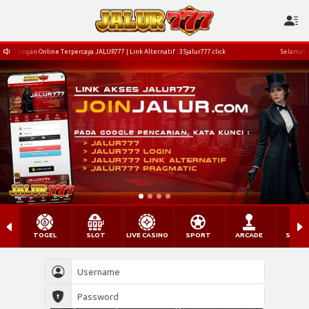
ingan Online Terpercaya JALUR777 | Link Alternatif : 35jalur777.click
Selamat Datang 
TOGEL
SLOT
LIVE CASINO
SPORT
ARCADE
SABU