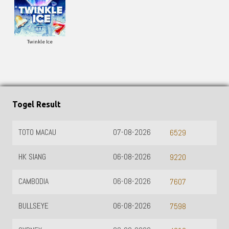
Twinkle Ice
Togel Result
TOTO MACAU
07-08-2026
6529
HK SIANG
06-08-2026
9220
CAMBODIA
06-08-2026
7607
BULLSEYE
06-08-2026
7598