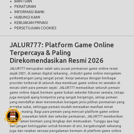
BANTUAN
PERATURAN
INFORMASI BANK
HUBUNGI KAMI
KEBIJAKAN PRIVASI
PERSETUJUAN COOKIES
JALUR777: Platform Game Online
Terpercaya & Paling
Direkomendasikan Resmi 2026
JALUR777 merupakan salah satu pusat permainan game online resmi
sejak 2021, di zaman digital sekarang , industri game online mengalami
perkembangan yang sangat pesat. Kerja samanya dengan berbagai
provider terkenal di seluruh Asia membuat game online ini semakin di
minati oleh para pemain sejati. JALUR777 memastikan seluruh pemain
game online dapat bermain game bukan sekedar hiburan semata, tetapi
juga menjadi ajang kompetisi yang sangat bergengsi, setiap pemain
yang mendaftar akan menemukan beragam jenis pilihan permainan yang
merekai sukai, sehingga pemain mudah merasakan manfaat minat
masing masing. Bagi para pemain yang mencari platform game online
yang menawarkan lebih dari sekedar permainan, JALUR777 memberikan
pengalaman bermain yang lengkap dan memuaskan. Tunggu apa lagi
dan jangan ketinggalan untuk bermain di sini, bergabunglah sekarang
juga dan rasakan sensasi pengalaman bermain di platform game online