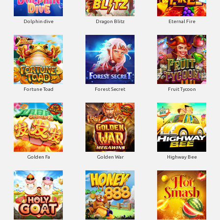
Dolphin dive
Dragon Blitz
Eternal Fire
Fortune Toad
Forest Secret
Fruit Tycoon
Golden Fa
Golden War
Highway Bee