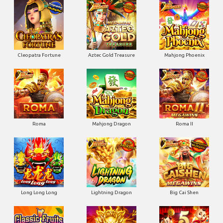
Cleopatra Fortune
Aztec Gold Treasure
Mahjong Phoenix
Roma
Mahjong Dragon
Roma II
Long Long Long
Lightning Dragon
Big Cai Shen