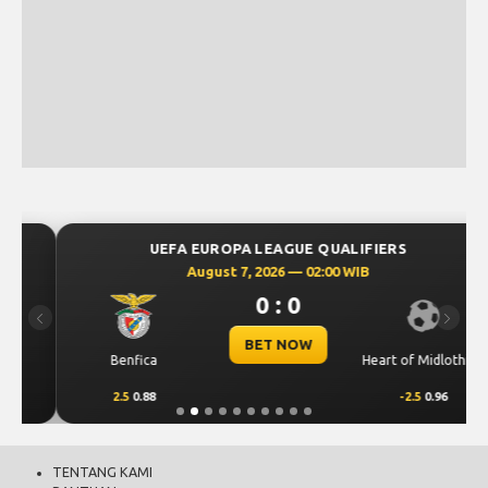
UEFA EUROPA LEAGUE QUALIFIERS
August 7, 2026 — 02:00 WIB
0 : 0
Previous
Next
BET NOW
Benfica
Heart of Midlothian
2.5
0.88
-2.5
0.96
TENTANG KAMI