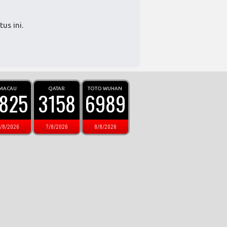
us ini.
MACAU
QATAR
TOTO WUHAN
825
3158
6989
/8/2026
7/8/2026
8/8/2026