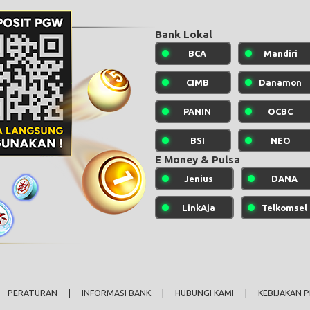
Bank Lokal
BCA
Mandiri
CIMB
Danamon
PANIN
OCBC
BSI
NEO
E Money & Pulsa
Jenius
DANA
LinkAja
Telkomsel
PERATURAN
|
INFORMASI BANK
|
HUBUNGI KAMI
|
KEBIJAKAN P