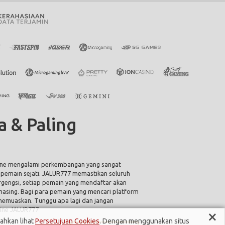
 & Paling
nline mengalami perkembangan yang sangat
a pemain sejati. JALUR777 memastikan seluruh
rgengsi, setiap pemain yang mendaftar akan
asing. Bagi para pemain yang mencari platform
×
emuaskan. Tunggu apa lagi dan jangan
line JALUR777
ahkan lihat
Persetujuan Cookies
. Dengan menggunakan situs