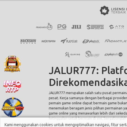
JALUR777: Platf
Direkomendasik
JALUR777 merupakan salah satu pusat permainan
pesat. Kerja samanya dengan berbagai provider 
pemain game online dapat bermain game bukan s
menemukan beragam jenis pilihan permainan ya
game online yang menawarkan lebih dari seke
ketinggalan untuk bermain di sini, bergabungl
Kami menggunakan cookies untuk mengoptimalkan navigasi, fitur serta