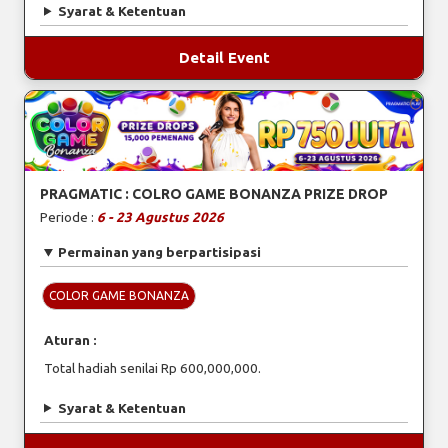
Syarat & Ketentuan
Detail Event
PRAGMATIC : COLRO GAME BONANZA PRIZE DROP
Periode :
6 - 23 Agustus 2026
Permainan yang berpartisipasi
COLOR GAME BONANZA
Aturan :
Total hadiah senilai Rp 600,000,000.
Syarat & Ketentuan