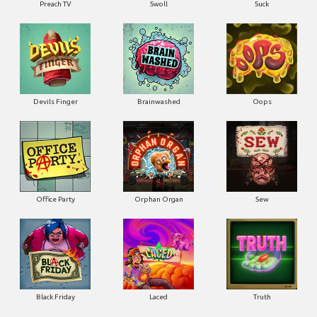
Preach TV
Swoll
Suck
Devils Finger
Brainwashed
Oops
Office Party
Orphan Organ
Sew
Black Friday
Laced
Truth