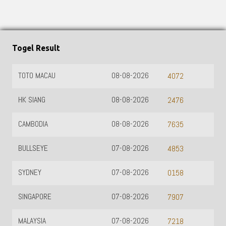
Togel Result
TOTO MACAU
08-08-2026
4072
HK SIANG
08-08-2026
2476
CAMBODIA
08-08-2026
7635
BULLSEYE
07-08-2026
4853
SYDNEY
07-08-2026
0158
SINGAPORE
07-08-2026
7907
MALAYSIA
07-08-2026
7218