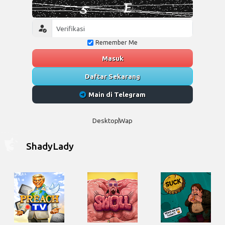
Remember Me
Masuk
Daftar Sekarang
Main di Telegram
Desktop
Wap
ShadyLady