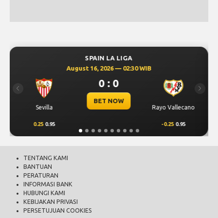
GA
SPAIN LA LIGA
2:30 WIB
August 16, 2026 — 00:30 W
0 : 0
Previous
Next
BET NOW
Rayo Vallecano
Alaves
-0.25
0.95
0.00
0.62
TENTANG KAMI
BANTUAN
PERATURAN
INFORMASI BANK
HUBUNGI KAMI
KEBIJAKAN PRIVASI
PERSETUJUAN COOKIES