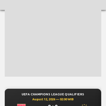
IFIERS
UEFA CHAMPIONS LEAGUE QUALIFIER
August 12, 2026 — 01:30 WIB