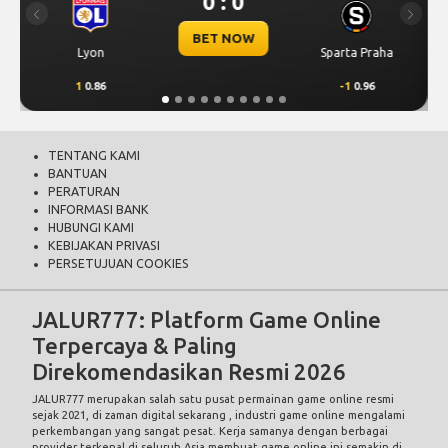
0 : 0
Previous
Next
BET NOW
Sparta Praha
SK Sturm Graz
Fene
-1
0.96
-0.5
0.95
0.
TENTANG KAMI
BANTUAN
PERATURAN
INFORMASI BANK
HUBUNGI KAMI
KEBIJAKAN PRIVASI
PERSETUJUAN COOKIES
JALUR777: Platform Game Online
Terpercaya & Paling
Direkomendasikan Resmi 2026
JALUR777 merupakan salah satu pusat permainan game online resmi
sejak 2021, di zaman digital sekarang , industri game online mengalami
perkembangan yang sangat pesat. Kerja samanya dengan berbagai
provider terkenal di seluruh Asia membuat game online ini semakin di