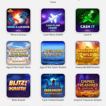
Cove
Mine-a-Licious
Cash Plane X5000
Cash It
Age of the Gods: Keno
Age of the Gods: Scratch
Anaconda Wild Scratch
Blitz Scratch
Cash Collect Scratch
Empire Treasures Scratch