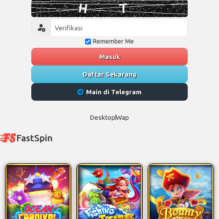
Remember Me
Masuk
Daftar Sekarang
Main di Telegram
Desktop
Wap
FastSpin