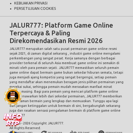
KEBIJAKAN PRIVASI
PERSETUJUAN COOKIES
JALUR777: Platform Game Online
Terpercaya & Paling
Direkomendasikan Resmi 2026
JALUR777 merupakan salah satu pusat permainan game online resmi
sejak 2021, di zaman digital sekarang , industri game online mengalami
perkembangan yang sangat pesat. Kerja samanya dengan berbagai
provider terkenal di seluruh Asia membuat game online ini semakin di
minati oleh para pemain sejati. JALUR777 memastikan seluruh pemain
game online dapat bermain game bukan sekedar hiburan semata, tetapi
juga menjadi ajang kompetisi yang sangat bergengsi, setiap pemain
yang mendaftar akan menemukan beragam jenis pilihan permainan yang
merekai sukai, sehingga pemain mudah merasakan manfaat minat
masing masing. Bagi para pemain yang mencari platform game online
yang menawarkan lebih dari sekedar permainan, JALUR777 memberikan
pengalaman bermain yang lengkap dan memuaskan. Tunggu apa lagi
dan jangan ketinggalan untuk bermain di sini, bergabunglah sekarang
juga dan rasakan sensasi pengalaman bermain di platform game online
JALUR777
© 2015 - 2026 Copyright JALUR777.
All Rights Reserved.