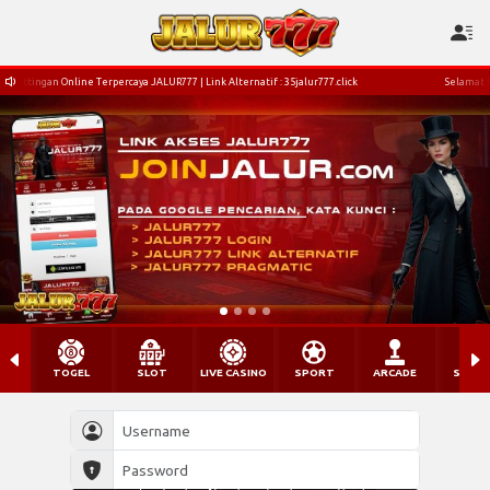
tingan Online Terpercaya JALUR777 | Link Alternatif : 35jalur777.click
Selamat Datang
TOGEL
SLOT
LIVE CASINO
SPORT
ARCADE
SABU