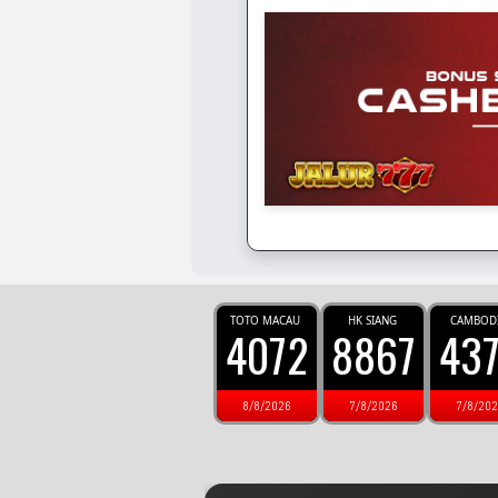
TOTO MACAU
HK SIANG
CAMBOD
4072
8867
43
8/8/2026
7/8/2026
7/8/20