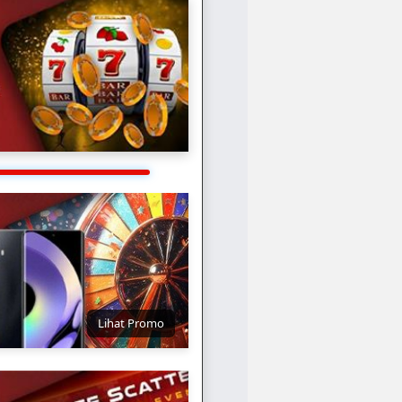
Lihat Promo