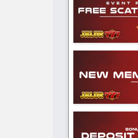
klik disini Telegram
Share screenshot ke group ko
Tidak perlu sertakan USER ID
1 User ID hanya bisa klaim ma
Reset klaim dilakukan setiap h