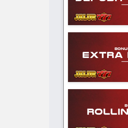
Dapat Had
Dapat Hadi
Dapat Had