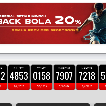
5%
IA
BULLSEYE
SYDNEY
SINGAPORE
MALAYSIA
72
4853
0158
7907
7218
5
10%
15%
20%.
26
7/8/2026
7/8/2026
7/8/2026
7/8/2026
7