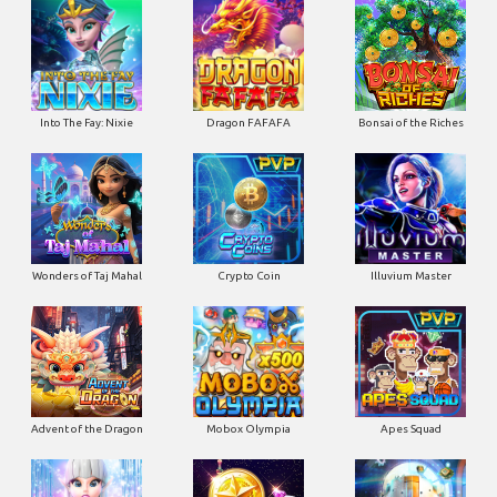
Into The Fay: Nixie
Dragon FAFAFA
Bonsai of the Riches
Wonders of Taj Mahal
Crypto Coin
Illuvium Master
Advent of the Dragon
Mobox Olympia
Apes Squad