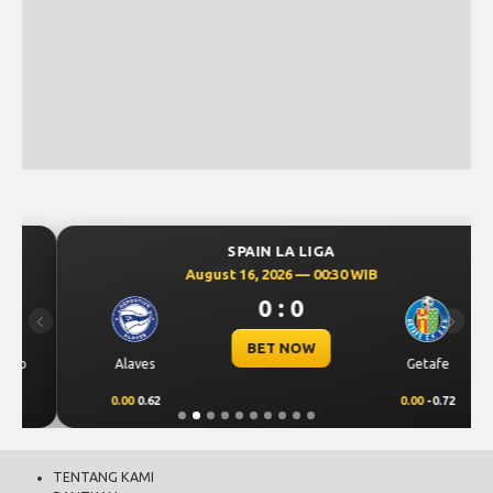
SPAIN LA LIGA
August 16, 2026 — 00:30 WIB
0 : 0
Previous
Next
BET NOW
Alaves
Getafe
0.00
0.62
0.00
-0.72
TENTANG KAMI