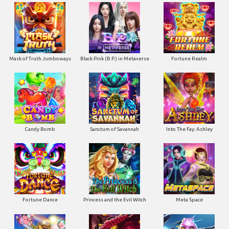
Mask of Truth Jumboways
Black Pink (B.P.) in Metaverse
Fortune Realm
Candy Bomb
Sanctum of Savannah
Into The Fay: Ashley
Fortune Dance
Princess and the Evil Witch
Meta Space