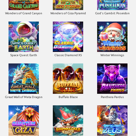
Wonders of Grand Canyon
Wonders of Giza Pyramid
God's Gambit: Poseidon
Space Quest: Earth
Classic Diamond X5
Winter Winnings
Great Wall of Meta Dragon
Buffalo Blaze
Panthera Pardus