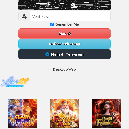
Remember Me
Masuk
Daftar Sekarang
Main di Telegram
Desktop
Wap