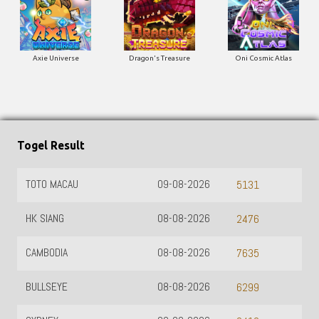
Axie Universe
Dragon's Treasure
Oni Cosmic Atlas
Togel Result
TOTO MACAU
09-08-2026
5131
HK SIANG
08-08-2026
2476
CAMBODIA
08-08-2026
7635
BULLSEYE
08-08-2026
6299